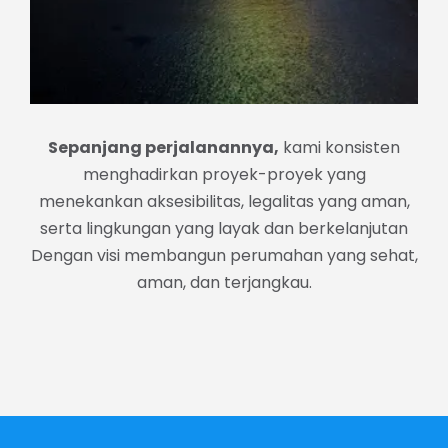
2018
Sepanjang perjalanannya,
kami konsisten
menghadirkan proyek-proyek yang
Memulai dengan mengeluti
menekankan aksesibilitas, legalitas yang aman,
bisnis recycle rumah lelang bank
serta lingkungan yang layak dan berkelanjutan
Dengan visi membangun perumahan yang sehat,
aman, dan terjangkau.